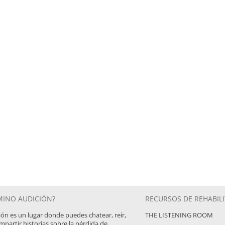
MINO AUDICIÓN?
RECURSOS DE REHABIL
ón es un lugar donde puedes chatear, reír,
THE LISTENING ROOM
partir historias sobre la pérdida de